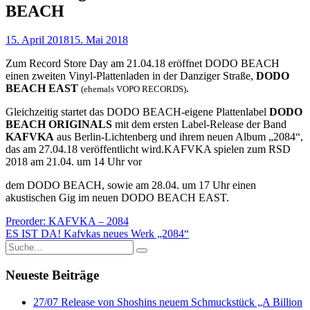
BEACH
15. April 2018
15. Mai 2018
Zum Record Store Day am 21.04.18 eröffnet DODO BEACH
einen zweiten Vinyl-Plattenladen in der Danziger Straße,
DODO
BEACH EAST
.
(ehemals VOPO RECORDS)
Gleichzeitig startet das DODO BEACH-eigene Plattenlabel
DODO
BEACH ORIGINALS
mit dem ersten Label-Release der Band
KAFVKA
aus Berlin-Lichtenberg und ihrem neuen Album „2084“,
das am 27.04.18 veröffentlicht wird.KAFVKA spielen zum RSD
2018 am 21.04. um 14 Uhr vor
dem DODO BEACH, sowie am 28.04. um 17 Uhr einen
akustischen Gig im neuen DODO BEACH EAST.
Beitragsnavigation
Preorder: KAFVKA – 2084
ES IST DA! Kafvkas neues Werk „2084“
Search
for:
Neueste Beiträge
27/07 Release von Shoshins neuem Schmuckstück „A Billion