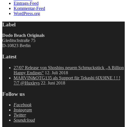
Eintrags-Feed
Kommentar-Feed
WordPress.org
Label
Dodo Beach Originals
Gleditschstraße 75
D-10823 Berlin
Latest
27/07 Release von Shoshins neuem Schmuckstück „A Billion
Happy Endings“
12. Juli 2018
MARVIN&OTG135 als Support für Tekashi 6IX9INE ! ! !
7/7 @Huxleys
22. Juni 2018
Follow us
Facebook
Instagram
Twitter
Soundcloud